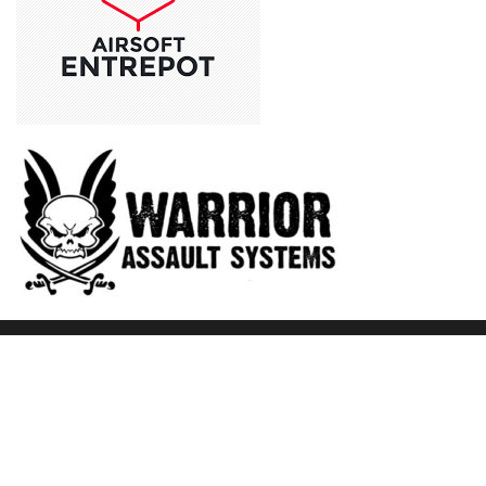
Fièrement propulsé par
WordPress
|
Thème :
Envo Blog