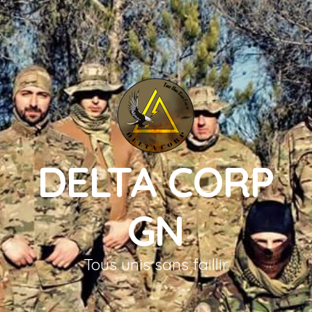
DELTA CORP
GN
Tous unis sans faillir