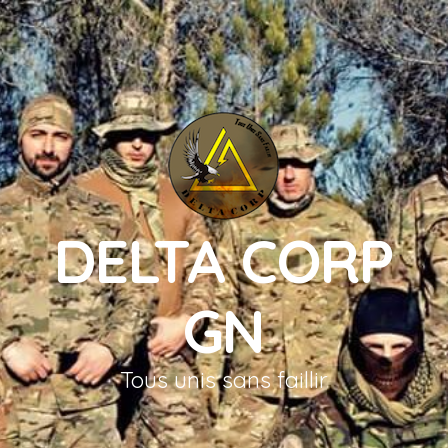
DELTA CORP
GN
Tous unis sans faillir