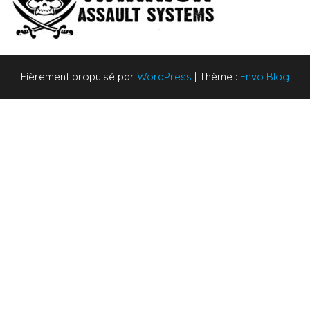
Fièrement propulsé par
WordPress
|
Thème :
Envo Blog