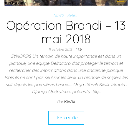
NEWS
Retex
Opération Brondi – 13
mai 2018
11 octobre 2018
1
SYNOPSIS Un témoin de haute importance est dans un
planque, une équipe Deltacorp doit protéger le témoin et
rechercher des informations dans une ancienne planque.
Mais ils ne sont pas seul sur les lieux, un binôme de snipers les
suit depuis les premières heures…. Orga : Shrek Kiwix Témoin :
Django Opérateurs présents : Sly…
Par
KIWIX
Lire la suite