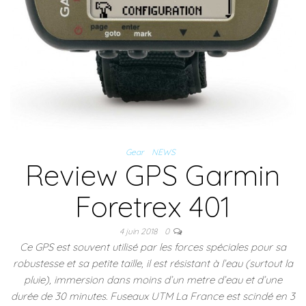
Gear
NEWS
Review GPS Garmin
Foretrex 401
4 juin 2018
0
Ce GPS est souvent utilisé par les forces spéciales pour sa
robustesse et sa petite taille, il est résistant à l’eau (surtout la
pluie), immersion dans moins d’un metre d’eau et d’une
durée de 30 minutes. Fuseaux UTM La France est scindé en 3