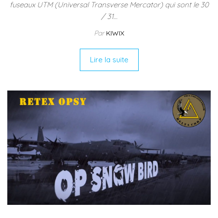
fuseaux UTM (Universal Transverse Mercator) qui sont le 30
/ 31…
Par
KIWIX
Lire la suite