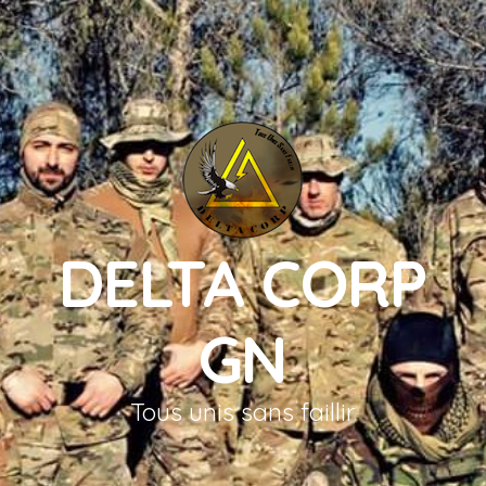
DELTA CORP
GN
Tous unis sans faillir