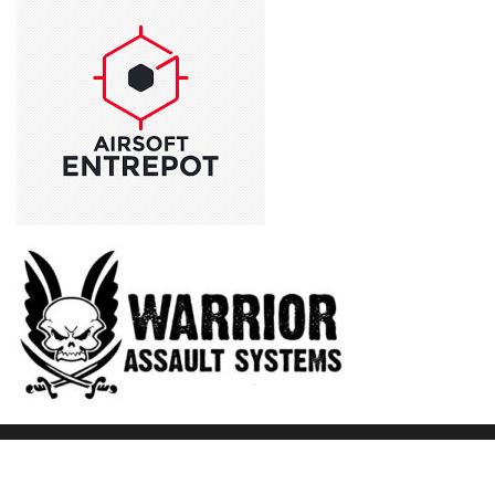
Fièrement propulsé par
WordPress
|
Thème :
Envo Blog