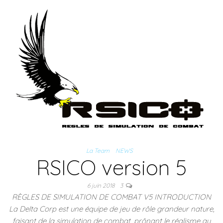
La Team
NEWS
RSICO version 5
6 juin 2018
3
RÈGLES DE SIMULATION DE COMBAT V5 INTRODUCTION
La Delta Corp est une équipe de jeu de rôle grandeur nature,
faisant de la simulation de combat, prônant le réalisme au