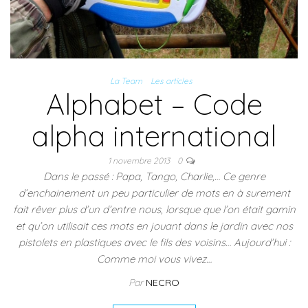
La Team
Les articles
Alphabet – Code
alpha international
1 novembre 2013
0
Dans le passé : Papa, Tango, Charlie,… Ce genre
d’enchainement un peu particulier de mots en à surement
fait rêver plus d’un d’entre nous, lorsque que l’on était gamin
et qu’on utilisait ces mots en jouant dans le jardin avec nos
pistolets en plastiques avec le fils des voisins… Aujourd’hui :
Comme moi vous vivez…
Par
NECRO