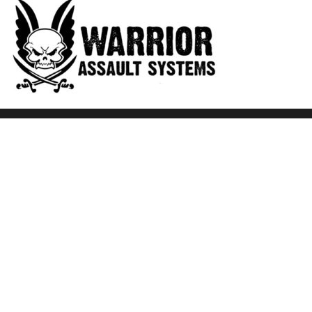
Fièrement propulsé par
WordPress
|
Thème :
Envo Blog