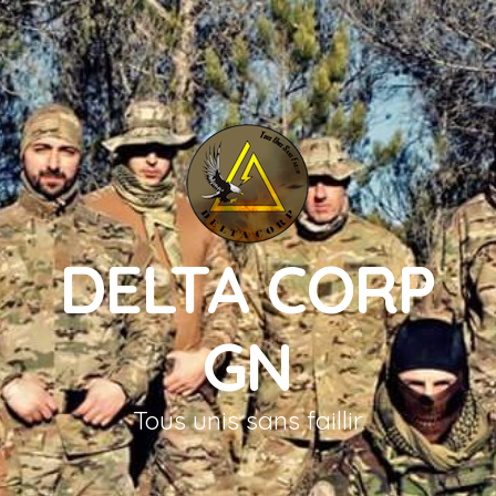
DELTA CORP
GN
Tous unis sans faillir