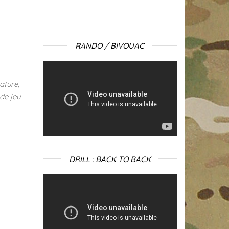
RANDO / BIVOUAC
Lecteur
vidéo
ature,
de jeu
DRILL : BACK TO BACK
Lecteur
vidéo