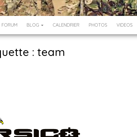
FORUM
BLOG
CALENDRIER
PHOTOS
VIDEOS
quette : team