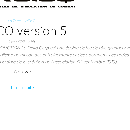
La Team
NEWS
CO version 5
6 juin 2018
3
ION La Delta Corp est une équipe de jeu de rôle grandeur n
éalisme au niveau des entrainements et des opérations. Les règles 
la date de la création de l’association (12 septembre 2010),…
Par
KIWIX
Lire la suite